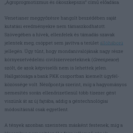
„Agroprogmotizmus és ökoszkepszis” című előadása.
Venetianer meggyőzésre hangolt beszédében saját
kutatási eredményekre nem támaszkodhatott.
Szövegében a hívek, ellenfelek és támadás szavak
jelentek meg, csöppet sem javítva a terület
állóháború
jellegén. Úgy tűnt, hogy mondanivalójának nagy része
környezetvédelmi civilszervezeteknek (
Greenpeace
)
szólt, de azok képviselői nem is lehettek jelen.
Hallgatósága a bank PKK csoportban kiemelt ügyfél-
közössége volt. Nézőpontja szerint, míg a hagyományos
nemesítés során ellenőrizetlenül több tízezer gént
viszünk át az új fajtába, addig a géntechnológiai
módosításnál csak egyetlent.
A tények azonban szerintem másként festenek; míg a