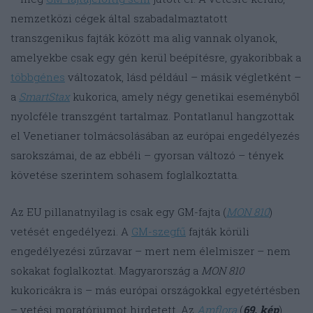
nemzetközi cégek által szabadalmaztatott
transzgenikus fajták között ma alig vannak olyanok,
amelyekbe csak egy gén kerül beépítésre, gyakoribbak a
többgénes
változatok, lásd például – másik végletként –
a
SmartStax
kukorica, amely négy genetikai eseményből
nyolcféle transzgént tartalmaz. Pontatlanul hangzottak
el Venetianer tolmácsolásában az európai engedélyezés
sarokszámai, de az ebbéli – gyorsan változó – tények
követése szerintem sohasem foglalkoztatta.
Az EU pillanatnyilag is csak egy GM-fajta (
MON 810
)
vetését engedélyezi. A
GM-szegfű
fajták körüli
engedélyezési zűrzavar – mert nem élelmiszer – nem
sokakat foglalkoztat. Magyarország a
MON 810
kukoricákra is – más európai országokkal egyetértésben
– vetési moratóriumot hirdetett. Az
Amflora
(
69. kép
)