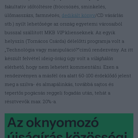
fakultatív időtöltésre (fröccsözés, sminkelés,
ülőmasszázs, farmnézés,
dedikált könyv
/CD vásárlás
stb.) nyílt lehetősége az ország egyetemi városaiból
busszal szállított MKB
VIP
klienseknek. Az egyik
helyszín (Tornácos Csárda) délelőtti programja volt a
„Technológia vagy manipuláció?”című rendezvény. Az itt
készült felvétel ideig-óráig úgy volt a
világhálón
elérhető, hogy nem lehetett kommentálni. Ezen a
rendezvényen a másfél óra alatt 60-100 érdeklődő jelent
meg a szilva- és almapálinkás, továbbá sajtos és
tepertős pogácsás reggeli fogadás után, tehát a
résztvevők max. 20%-a.