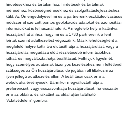
(értsd egér kísérletekben növelte a
májdaganat
hirdetésekhez és tartalomhoz, hirdetések és tartalmak
méréséhez, közönségmérésekhez és szolgáltatásfejlesztéshez
valószínűségét). A
DBHA
toxikológiájának elkészítésére
küld.
Az Ön engedélyével mi és a partnereink eszközleolvasásos
a fajtatulajdonos (
Rhône-Poulenc
) egy év haladékot
módszerrel szerzett pontos geolokációs adatokat és azonosítási
kapott, de a szóban forgó dokumentációt nem tette le az
információkat is felhasználhatunk. A megfelelő helyre kattintva
hozzájárulhat ahhoz, hogy mi és a 1733 partnereink a fent
asztalra. Az
EPA
ekkor (1999) nem a
bromoxynil
-tűrő
leírtak szerint adatkezelést végezzünk. Másik lehetőségként a
gyapotfajtát tiltotta be, hanem tilalmazta, hogy ebben a
megfelelő helyre kattintva elutasíthatja a hozzájárulást, vagy a
fajtában
bromoxynil
kezelésre
kerülhessen sor. Persze
hozzájárulás megadása előtt részletesebb információkhoz
juthat, és megváltoztathatja beállításait.
Felhívjuk figyelmét,
így már a termelésben senkit sem érdekelt. Ez is
hogy személyes adatainak bizonyos kezeléséhez nem feltétlenül
különleges
csavar a GM-növények
szükséges az Ön hozzájárulása, de jogában áll tiltakozni az
engedélyezésének/tiltásának történetében, nehogy rá
ilyen jellegű adatkezelés ellen. A beállításai csak erre a
weboldalra érvényesek. Bármikor megváltoztathatja a
kerüljön bármely termékére valamiféle
bélyeg
.
preferenciáit, vagy visszavonhatja hozzájárulását, ha visszatér
erre az oldalra, és rákattint az oldal alján található
A bevezető
interpretáció
éles kontrasztja volt Székács
"Adatvédelem" gombra.
András előadása, aki koncentráltan saját és munkatársai
környezetanalitikai és ökotoxikológiai eredményeit
vázolta, amely alapján kijelenthető volt, hogy a
Bt
-