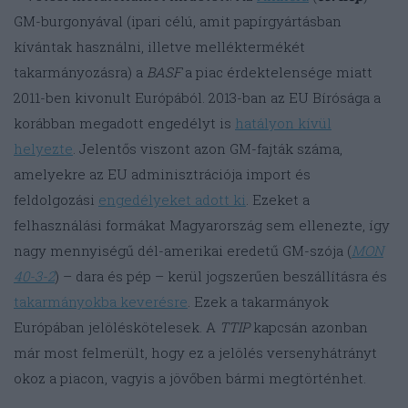
GM-burgonyával (ipari célú, amit papírgyártásban
kívántak használni, illetve melléktermékét
takarmányozásra) a
BASF
a piac érdektelensége miatt
2011-ben kivonult Európából. 2013-ban az EU Bírósága a
korábban megadott engedélyt is
hatályon kívül
helyezte
. Jelentős viszont azon GM-fajták száma,
amelyekre az EU adminisztrációja import és
feldolgozási
engedélyeket adott ki
. Ezeket a
felhasználási formákat Magyarország sem ellenezte, így
nagy mennyiségű dél-amerikai eredetű GM-szója (
MON
40-3-2
) – dara és pép – kerül jogszerűen beszállításra és
takarmányokba keverésre
. Ezek a takarmányok
Európában jelöléskötelesek. A
TTIP
kapcsán azonban
már most felmerült, hogy ez a jelölés versenyhátrányt
okoz a piacon, vagyis a jövőben bármi megtörténhet.