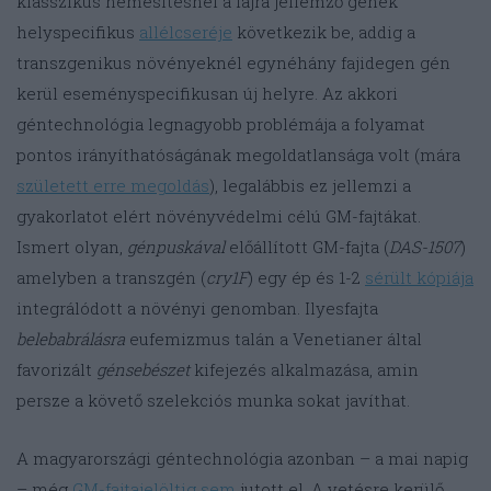
klasszikus nemesítésnél a fajra jellemző gének
helyspecifikus
allélcseréje
következik be, addig a
transzgenikus növényeknél egynéhány fajidegen gén
kerül eseményspecifikusan új helyre. Az akkori
géntechnológia legnagyobb problémája a folyamat
pontos irányíthatóságának megoldatlansága volt (mára
született erre megoldás
), legalábbis ez jellemzi a
gyakorlatot elért növényvédelmi célú GM-fajtákat.
Ismert olyan,
génpuskával
előállított GM-fajta (
DAS-1507
)
amelyben a transzgén (
cry1F
) egy ép és 1-2
sérült kópiája
integrálódott a növényi genomban. Ilyesfajta
belebabrálásra
eufemizmus talán a Venetianer által
favorizált
génsebészet
kifejezés alkalmazása, amin
persze a követő szelekciós munka sokat javíthat.
A magyarországi géntechnológia azonban – a mai napig
– még
GM-fajtajelöltig sem
jutott el. A vetésre kerülő,