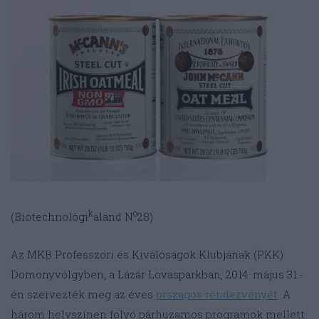
k
o
(Biotechnológi
aland N
28)
Az MKB Professzori és Kiválóságok Klubjának (PKK)
Domonyvölgyben, a Lázár Lovasparkban, 2014. május 31.-
én szervezték meg az éves
országos rendezvényét
. A
három helyszínen folyó párhuzamos programok mellett