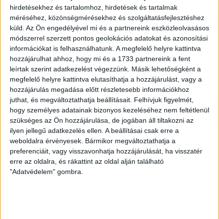
hirdetésekhez és tartalomhoz, hirdetések és tartalmak
alatt nem enyhült.
méréséhez, közönségmérésekhez és szolgáltatásfejlesztéshez
küld.
Az Ön engedélyével mi és a partnereink eszközleolvasásos
A politikai nyomás miatt (a miniszter adminisztrációja
módszerrel szerzett pontos geolokációs adatokat és azonosítási
behívatott, és a fejemre olvasta az
engedetlenségemet
,
információkat is felhasználhatunk. A megfelelő helyre kattintva
hozzájárulhat ahhoz, hogy mi és a 1733 partnereink a fent
amit nem méltányoltam), mint alapító elnök, 2018-ban
leírtak szerint adatkezelést végezzünk. Másik lehetőségként a
feloszlattam
a
GMO
-Kerekasztalt, nem mintha nem lett
megfelelő helyre kattintva elutasíthatja a hozzájárulást, vagy a
volna az országnak szüksége ilyen testületre, de a
hozzájárulás megadása előtt részletesebb információkhoz
juthat, és megváltoztathatja beállításait.
Felhívjuk figyelmét,
szereptévesztő politikusok a saját játékterükké
hogy személyes adatainak bizonyos kezeléséhez nem feltétlenül
próbálták azt tenni, ami számomra értelmetlenné tette
szükséges az Ön hozzájárulása, de jogában áll tiltakozni az
a szakmai szervezetként való fenntartását. A BZBE
ilyen jellegű adatkezelés ellen. A beállításai csak erre a
weboldalra érvényesek. Bármikor megváltoztathatja a
egyébként nyíltan vádolta a
GMO
-Kerekasztalt az
preferenciáit, vagy visszavonhatja hozzájárulását, ha visszatér
aktuális politika kiszolgálásával, ami így már szerintem
erre az oldalra, és rákattint az oldal alján található
is bekövetkezhetett volna.
"Adatvédelem" gombra.
A kérdés tudományos követése viszont a 2011-ben a –
szintén általam alapított –
Magyar Ökotoxikológiai