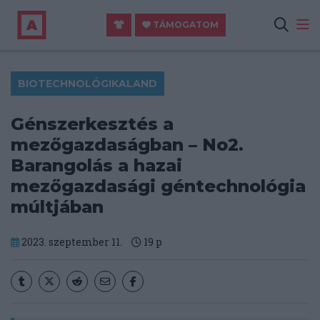
TÁMOGATOM
BIOTECHNOLÓGIKALAND
Génszerkesztés a
mezőgazdaságban – No2.
Barangolás a hazai
mezőgazdasági géntechnológia
múltjában
2023. szeptember 11.
19
p