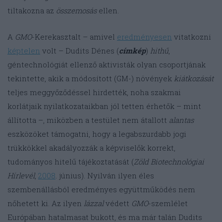
tiltakozna az
összemosás
ellen.
A
GMO
-Kerekasztalt – amivel
eredményesen
vitatkozni
képtelen
volt – Dudits Dénes (
címkép
)
hithű
,
géntechnológiát ellenző aktivisták olyan csoportjának
tekintette, akik a módosított (GM-) növények
kiátkozását
teljes meggyőződéssel hirdették, noha szakmai
korlátjaik nyilatkozataikban jól tetten érhetők – mint
állította –, miközben a testület nem átallott
alantas
eszközöket támogatni, hogy a legabszurdabb jogi
trükkökkel akadályozzák a képviselők korrekt,
tudományos hitelű tájékoztatását (
Zöld Biotechnológiai
Hírlevél
,
2008
. június). Nyilván ilyen éles
szembenállásból eredményes együttműködés nem
nőhetett ki. Az ilyen
lázzal
védett
GMO
-szemlélet
Európában hatalmasat bukott, és ma már talán Dudits