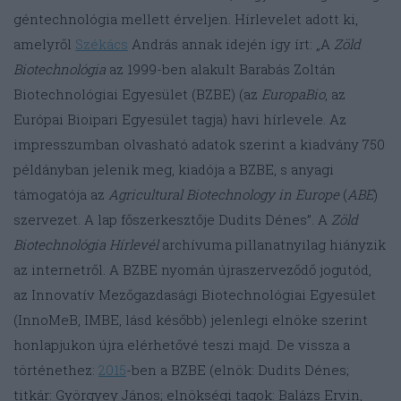
géntechnológia mellett érveljen. Hírlevelet adott ki,
amelyről
Székács
András annak idején így írt: „A
Zöld
Biotechnológia
az 1999-ben alakult Barabás Zoltán
Biotechnológiai Egyesület (BZBE) (az
EuropaBio
, az
Európai Bioipari Egyesület tagja) havi hírlevele. Az
impresszumban olvasható adatok szerint a kiadvány 750
példányban jelenik meg, kiadója a BZBE, s anyagi
támogatója az
Agricultural Biotechnology in Europe
(
ABE
)
szervezet. A lap főszerkesztője Dudits Dénes”. A
Zöld
Biotechnológia Hírlevél
archívuma pillanatnyilag hiányzik
az internetről. A BZBE nyomán újraszerveződő jogutód,
az Innovatív Mezőgazdasági Biotechnológiai Egyesület
(InnoMeB, IMBE, lásd később) jelenlegi elnöke szerint
honlapjukon újra elérhetővé teszi majd. De vissza a
történethez:
2015
-ben a BZBE (elnök: Dudits Dénes;
titkár: Györgyey János; elnökségi tagok: Balázs Ervin,