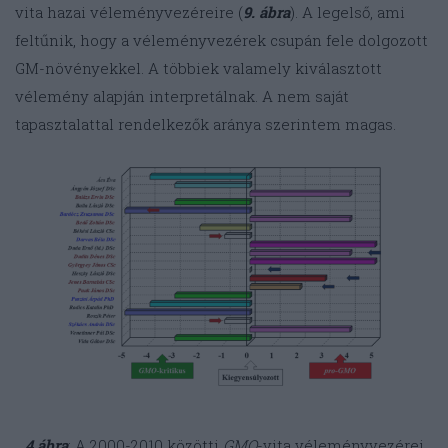
vita hazai véleményvezéreire (
9. ábra
). A legelső, ami
feltűnik, hogy a véleményvezérek csupán fele dolgozott
GM-növényekkel. A többiek valamely kiválasztott
vélemény alapján interpretálnak. A nem saját
tapasztalattal rendelkezők aránya szerintem magas.
4.ábra
: A 2000-2010 közötti
GMO
-vita véleményvezérei