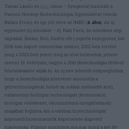
Tamás László és
Bíró
János – Syngenta) fuzionált a
Pannon Növény-Biotechnológiai Egyesülettel (elnök:
Balázs Ervin), és így jött létre az IMBE (
4. ábra
). Az új
egyesület (új elnökkel – ifj. Rádi Feríz, de zömében régi
tagokkal: Balázs, Bíró, Dudits stb.) jogerős bejegyzése, bár
2016-ban kapott statisztikai számot, 2022-ben történt
meg, s 2023-ben jelent meg az első hírlevelük, jelzete
szerint 19. évfolyam, vagyis a
Zöld Biotechnológia Hírlevél
folytatásaként adják ki. Az új név jelentős szépséghibája,
hogy a
biotechnológia
jelentését azonosítja a
géntechnológiával, holott az sokkal szélesebb körű,
valamennyi biológiai technológiát (fermentáció,
biológiai védekezés, ökoszisztéma szolgáltatások)
magában foglalva, ám a valóban biotechnológiát
képviselő biotermesztők képviselete alapvető
hiányosság. Viszont szerintem ma már mind a két fél