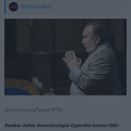
DARVAS BÉLA
k
o
(Biotechnologi
aland N
75)
Barabás Zoltán Biotechnológiai Egyesület kontra GMO-