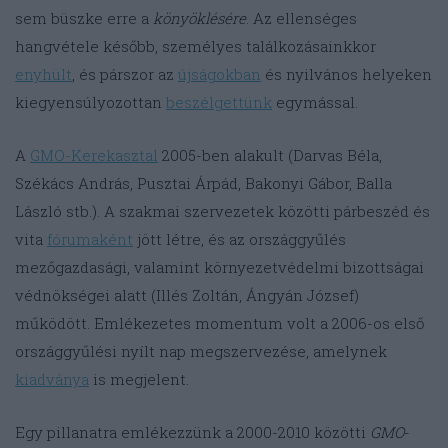
sem büszke erre a
könyöklésére
. Az ellenséges
hangvétele később, személyes találkozásainkkor
enyhült
, és párszor az
újságokban
és nyilvános helyeken
kiegyensúlyozottan
beszélgettünk
egymással.
A
GMO-Kerekasztal
2005-ben alakult (Darvas Béla,
Székács András, Pusztai Árpád, Bakonyi Gábor, Balla
László stb.). A szakmai szervezetek közötti párbeszéd és
vita
fórumaként
jött létre, és az országgyűlés
mezőgazdasági, valamint környezetvédelmi bizottságai
védnökségei alatt (Illés Zoltán, Ángyán József)
működött. Emlékezetes momentum volt a 2006-os első
országgyűlési nyílt nap megszervezése, amelynek
kiadványa
is megjelent.
Egy pillanatra emlékezzünk a 2000-2010 közötti
GMO
-