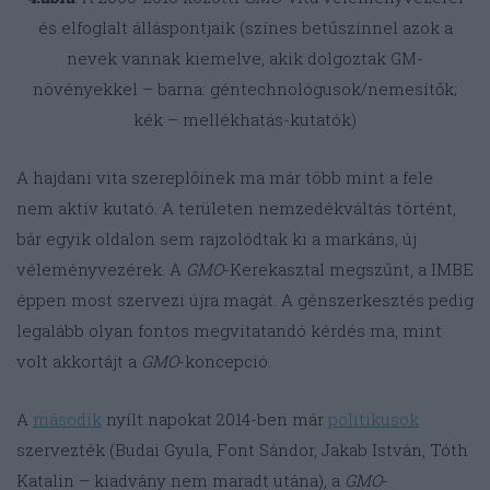
és elfoglalt álláspontjaik (színes betűszínnel azok a
nevek vannak kiemelve, akik dolgoztak GM-
növényekkel – barna: géntechnológusok/nemesítők;
kék – mellékhatás-kutatók)
A hajdani vita szereplőinek ma már több mint a fele
nem aktív kutató. A területen nemzedékváltás történt,
bár egyik oldalon sem rajzolódtak ki a markáns, új
véleményvezérek. A
GMO
-Kerekasztal megszűnt, a IMBE
éppen most szervezi újra magát. A génszerkesztés pedig
legalább olyan fontos megvitatandó kérdés ma, mint
volt akkortájt a
GMO
-koncepció.
A
második
nyílt napokat 2014-ben már
politikusok
szervezték (Budai Gyula, Font Sándor, Jakab István, Tóth
Katalin – kiadvány nem maradt utána), a
GMO
-